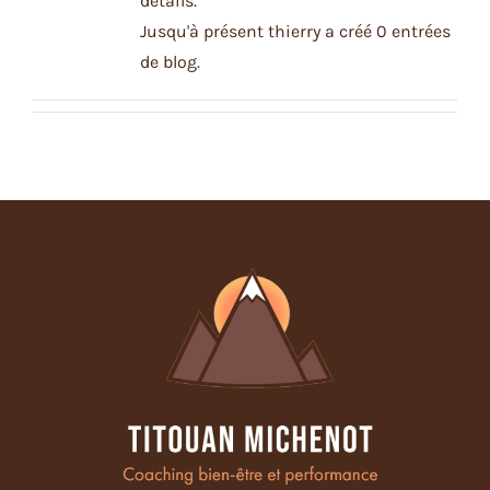
détails.
Jusqu'à présent thierry a créé 0 entrées
de blog.